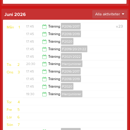
Juni 2026
Alla aktiviteter
17:45
Träning
P2016/2017
v.23
Mån
1
17:45
Träning
P2018/2019
19:00
17:45
Träning
P2020
19:00
17:45
Träning
F2019/20/21/22
19:00
17:45
Träning
P2021/2022
19:00
20:30
Träning
Herrjuniorer
Tis
2
19:00
17:45
Träning
P2016/2017
Ons
3
22:00
17:45
Träning
P2018/2019
19:00
17:45
Träning
P2020
19:00
19:30
Träning
Herrjuniorer
19:00
Tor
4
22:00
Fre
5
Lör
6
Sön
7