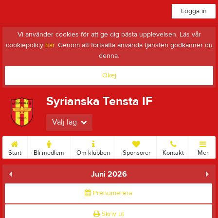
Logga in
Vi använder cookies för att ge dig bästa upplevelsen. Läs vår
cookiepolicy
här
. Genom att fortsätta använda tjänsten godkänner du
denna.
Okej
Syrianska Tensta IF
Välj lag
Start
Bli medlem
Om klubben
Sponsorer
Kontakt
Mer
Juni 2026
Prenumerera
Skriv ut