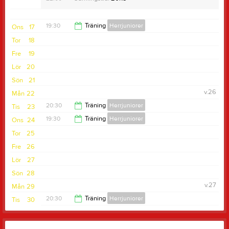
19:30
Träning
Herrjuniorer
Ons
17
Tor
18
22:00
Fre
19
Lör
20
Sön
21
v.26
Mån
22
20:30
Träning
Herrjuniorer
Tis
23
19:30
Träning
Herrjuniorer
Ons
24
22:00
Tor
25
22:00
Fre
26
Lör
27
Sön
28
v.27
Mån
29
20:30
Träning
Herrjuniorer
Tis
30
22:00